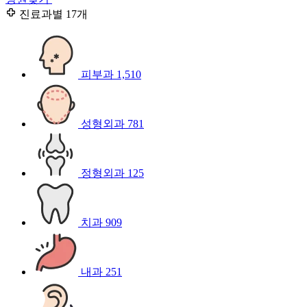
진료과별
17개
피부과
1,510
성형외과
781
정형외과
125
치과
909
내과
251