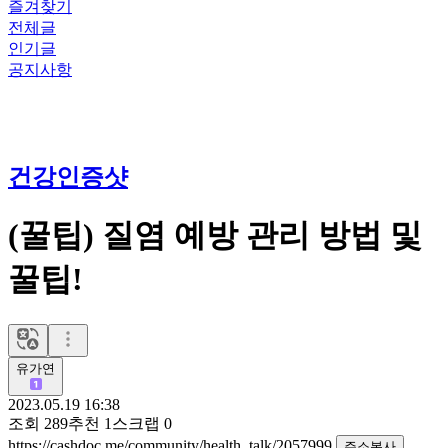
즐겨찾기
전체글
인기글
공지사항
건강인증샷
(꿀팁) 질염 예방 관리 방법 및
꿀팁!
유가연
2023.05.19 16:38
조회
289
추천
1
스크랩
0
https://cashdoc.me/community/health_talk/2057999
주소복사