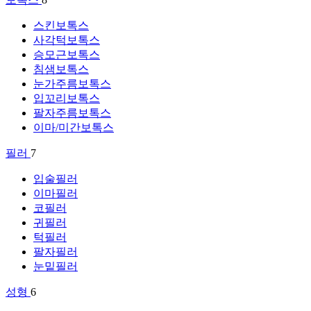
스킨보톡스
사각턱보톡스
승모근보톡스
침샘보톡스
눈가주름보톡스
입꼬리보톡스
팔자주름보톡스
이마/미간보톡스
필러
7
입술필러
이마필러
코필러
귀필러
턱필러
팔자필러
눈밑필러
성형
6