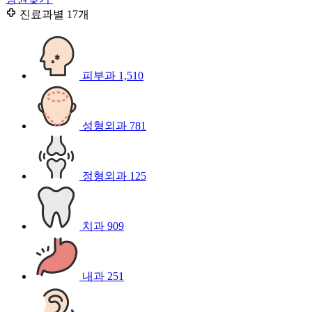
진료과별
17개
피부과
1,510
성형외과
781
정형외과
125
치과
909
내과
251