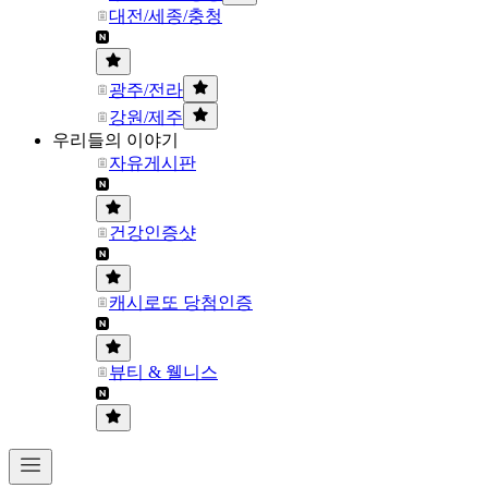
대전/세종/충청
광주/전라
강원/제주
우리들의 이야기
자유게시판
건강인증샷
캐시로또 당첨인증
뷰티 & 웰니스