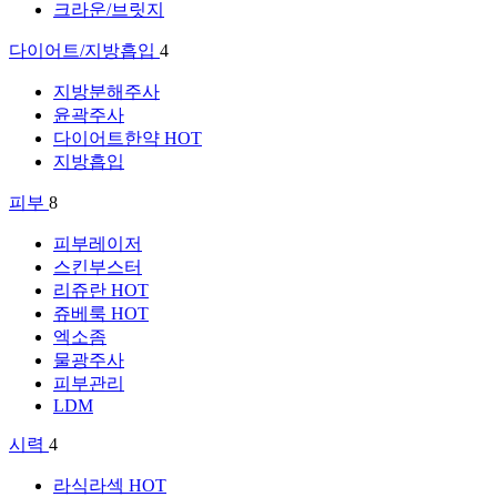
크라운/브릿지
다이어트/지방흡입
4
지방분해주사
윤곽주사
다이어트한약
HOT
지방흡입
피부
8
피부레이저
스킨부스터
리쥬란
HOT
쥬베룩
HOT
엑소좀
물광주사
피부관리
LDM
시력
4
라식라섹
HOT