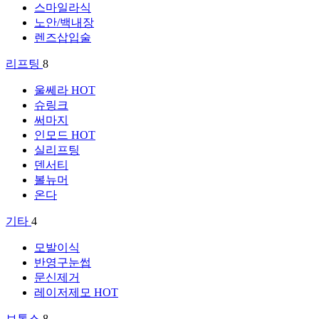
스마일라식
노안/백내장
렌즈삽입술
리프팅
8
울쎄라
HOT
슈링크
써마지
인모드
HOT
실리프팅
덴서티
볼뉴머
온다
기타
4
모발이식
반영구눈썹
문신제거
레이저제모
HOT
보톡스
8