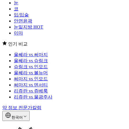
눈
코
입/입술
안면윤곽
눈밑지방
HOT
이마
인기 비교
울쎄라 vs 써마지
울쎄라 vs 슈링크
슈링크 vs 인모드
울쎄라 vs 볼뉴머
써마지 vs 인모드
써마지 vs 덴서티
리쥬란 vs 쥬베룩
리쥬란 vs 물광주사
약 정보
전문가칼럼
한국어