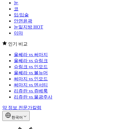
눈
코
입/입술
안면윤곽
눈밑지방
HOT
이마
인기 비교
울쎄라 vs 써마지
울쎄라 vs 슈링크
슈링크 vs 인모드
울쎄라 vs 볼뉴머
써마지 vs 인모드
써마지 vs 덴서티
리쥬란 vs 쥬베룩
리쥬란 vs 물광주사
약 정보
전문가칼럼
한국어