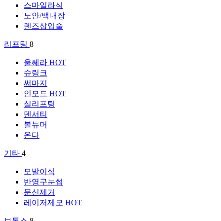
스마일라식
노안/백내장
렌즈삽입술
리프팅
8
울쎄라
HOT
슈링크
써마지
인모드
HOT
실리프팅
덴서티
볼뉴머
온다
기타
4
모발이식
반영구눈썹
문신제거
레이저제모
HOT
보톡스
8