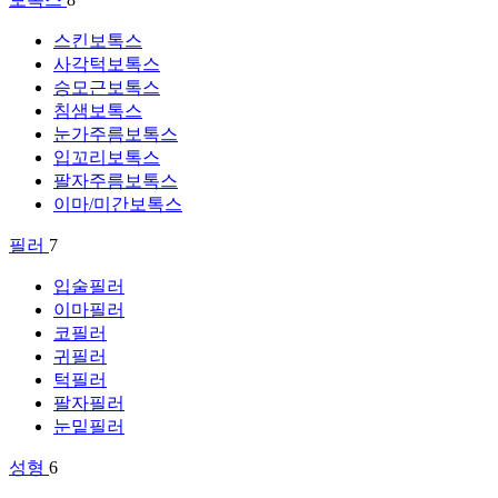
스킨보톡스
사각턱보톡스
승모근보톡스
침샘보톡스
눈가주름보톡스
입꼬리보톡스
팔자주름보톡스
이마/미간보톡스
필러
7
입술필러
이마필러
코필러
귀필러
턱필러
팔자필러
눈밑필러
성형
6