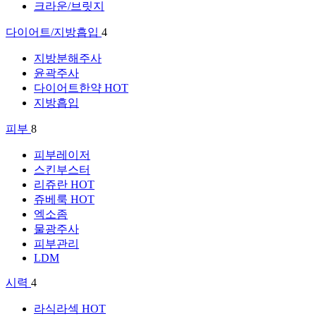
크라운/브릿지
다이어트/지방흡입
4
지방분해주사
윤곽주사
다이어트한약
HOT
지방흡입
피부
8
피부레이저
스킨부스터
리쥬란
HOT
쥬베룩
HOT
엑소좀
물광주사
피부관리
LDM
시력
4
라식라섹
HOT