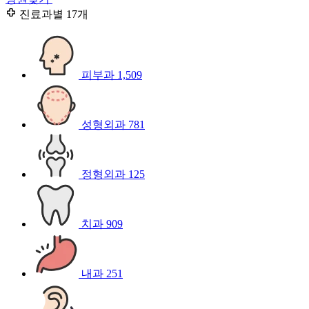
진료과별
17개
피부과
1,509
성형외과
781
정형외과
125
치과
909
내과
251