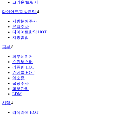
크라운/브릿지
다이어트/지방흡입
4
지방분해주사
윤곽주사
다이어트한약
HOT
지방흡입
피부
8
피부레이저
스킨부스터
리쥬란
HOT
쥬베룩
HOT
엑소좀
물광주사
피부관리
LDM
시력
4
라식라섹
HOT