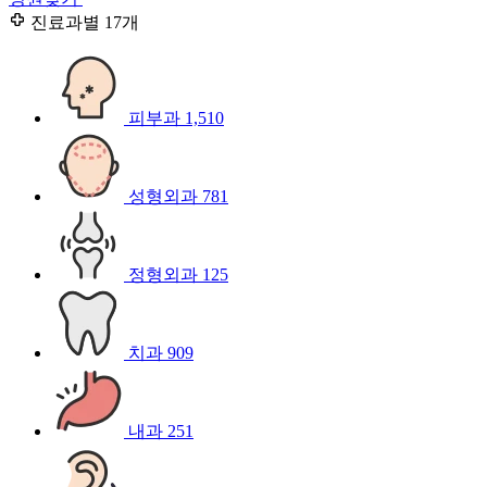
진료과별
17개
피부과
1,510
성형외과
781
정형외과
125
치과
909
내과
251