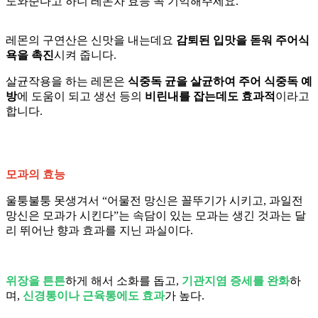
도와준다고 하니 레몬차 효능 꼭 기억해주세요.
레몬의 구연산은 신맛을 내는데요
감퇴된 입맛을 돋워 주어식
욕을 촉진
시켜 줍니다.
살균작용을 하는 레몬은
식중독 균을 살균하여 주어 식중독 예
방
에 도움이 되고 생선 등의
비린내를 잡는데도 효과적
이라고
합니다. ​
모과의 효능
울퉁불퉁 못생겨서 “어물전 망신은 꼴뚜기가 시키고, 과일전
망신은 모과가 시킨다”는 속담이 있는 모과는 생긴 것과는 달
리 뛰어난 향과 효과를 지닌 과실이다.
위장을 튼튼
하게 해서 소화를 돕고,
기관지염 증세를 완화
하
며,
신경통이나 근육통에도 효과
가 높다.