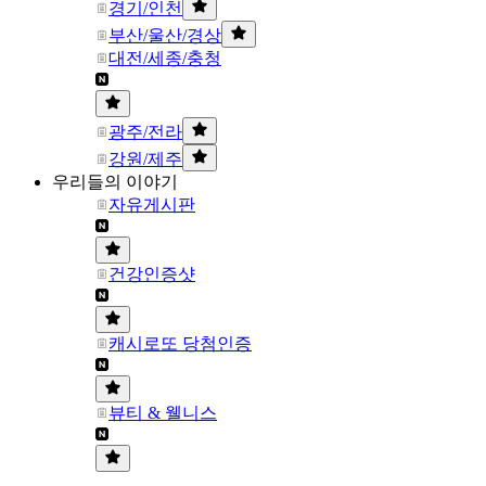
경기/인천
부산/울산/경상
대전/세종/충청
광주/전라
강원/제주
우리들의 이야기
자유게시판
건강인증샷
캐시로또 당첨인증
뷰티 & 웰니스