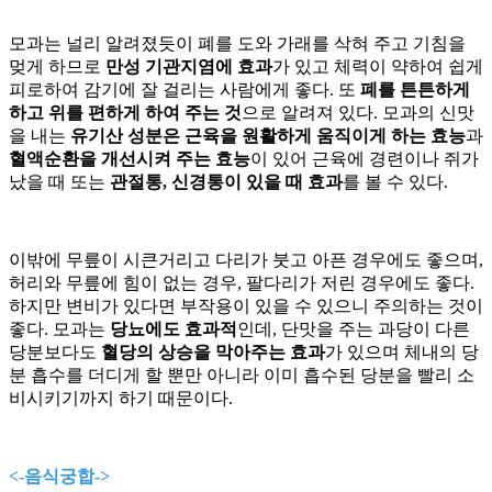
모과는 널리 알려졌듯이 폐를 도와 가래를 삭혀 주고 기침을
멎게 하므로
만성 기관지염에 효과
가 있고 체력이 약하여 쉽게
피로하여 감기에 잘 걸리는 사람에게 좋다. 또
폐를 튼튼하게
하고 위를 편하게 하여 주는 것
으로 알려져 있다. 모과의 신맛
을 내는
유기산 성분은 근육을 원활하게 움직이게 하는 효능
과
혈액순환을 개선시켜 주는 효능
이 있어 근육에 경련이나 쥐가
났을 때 또는
관절통, 신경통이 있을 때 효과
를 볼 수 있다.
이밖에 무릎이 시큰거리고 다리가 붓고 아픈 경우에도 좋으며,
허리와 무릎에 힘이 없는 경우, 팔다리가 저린 경우에도 좋다.
하지만 변비가 있다면 부작용이 있을 수 있으니 주의하는 것이
좋다. 모과는
당뇨에도 효과적
인데, 단맛을 주는 과당이 다른
당분보다도
혈당의 상승을 막아주는 효과
가 있으며 체내의 당
분 흡수를 더디게 할 뿐만 아니라 이미 흡수된 당분을 빨리 소
비시키기까지 하기 때문이다.
<-음식궁합->