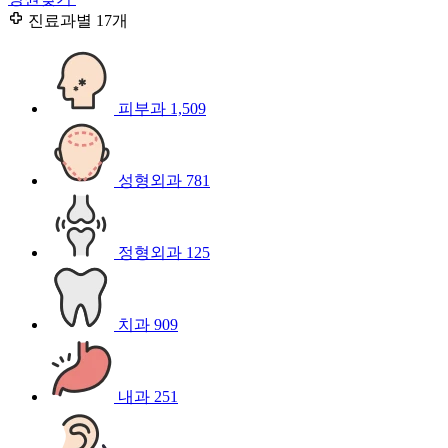
진료과별
17개
피부과
1,509
성형외과
781
정형외과
125
치과
909
내과
251