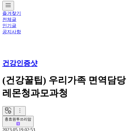
즐겨찾기
전체글
인기글
공지사항
건강인증샷
(건강꿀팁) 우리가족 면역담당
레몬청과모과청
충효원투쓰리맘
2023.05.19 02:53