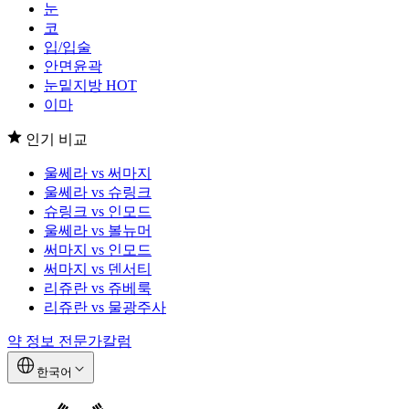
눈
코
입/입술
안면윤곽
눈밑지방
HOT
이마
인기 비교
울쎄라 vs 써마지
울쎄라 vs 슈링크
슈링크 vs 인모드
울쎄라 vs 볼뉴머
써마지 vs 인모드
써마지 vs 덴서티
리쥬란 vs 쥬베룩
리쥬란 vs 물광주사
약 정보
전문가칼럼
한국어