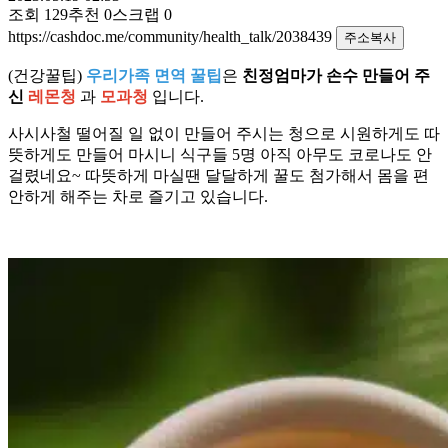
조회
129
추천
0
스크랩
0
https://cashdoc.me/community/health_talk/2038439
주소복사
(건강꿀팁)
우리가족 면역 꿀팁
은
친정엄마가 손수 만들어 주
신
레몬청
과
모과청
입니다.
사시사철 떨어질 일 없이 만들어 주시는 청으로 시원하게도 따
뜻하게도 만들어 마시니 식구들 5명 아직 아무도 코로나도 안
걸렸네요~ 따뜻하게 마실땐 달달하게 꿀도 첨가해서 몸을 편
안하게 해주는 차로 즐기고 있습니다.