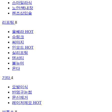
스마일라식
노안/백내장
렌즈삽입술
리프팅
8
울쎄라
HOT
슈링크
써마지
인모드
HOT
실리프팅
덴서티
볼뉴머
온다
기타
4
모발이식
반영구눈썹
문신제거
레이저제모
HOT
보톡스
8