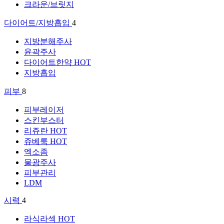
크라운/브릿지
다이어트/지방흡입
4
지방분해주사
윤곽주사
다이어트한약
HOT
지방흡입
피부
8
피부레이저
스킨부스터
리쥬란
HOT
쥬베룩
HOT
엑소좀
물광주사
피부관리
LDM
시력
4
라식라섹
HOT