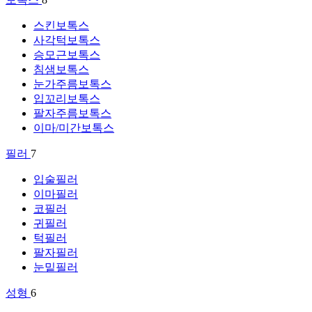
스킨보톡스
사각턱보톡스
승모근보톡스
침샘보톡스
눈가주름보톡스
입꼬리보톡스
팔자주름보톡스
이마/미간보톡스
필러
7
입술필러
이마필러
코필러
귀필러
턱필러
팔자필러
눈밑필러
성형
6