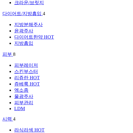
크라운/브릿지
다이어트/지방흡입
4
지방분해주사
윤곽주사
다이어트한약
HOT
지방흡입
피부
8
피부레이저
스킨부스터
리쥬란
HOT
쥬베룩
HOT
엑소좀
물광주사
피부관리
LDM
시력
4
라식라섹
HOT