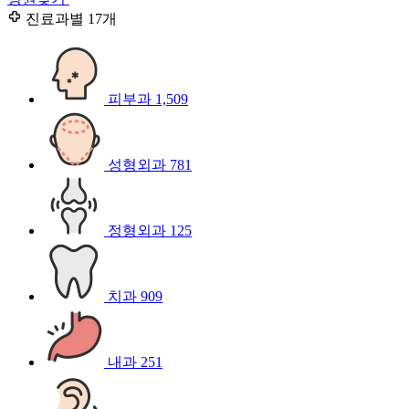
진료과별
17개
피부과
1,509
성형외과
781
정형외과
125
치과
909
내과
251