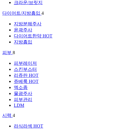
크라운/브릿지
다이어트/지방흡입
4
지방분해주사
윤곽주사
다이어트한약
HOT
지방흡입
피부
8
피부레이저
스킨부스터
리쥬란
HOT
쥬베룩
HOT
엑소좀
물광주사
피부관리
LDM
시력
4
라식라섹
HOT