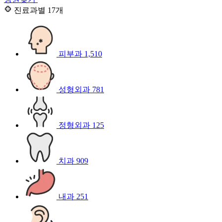
진료과별
17개
피부과
1,510
성형외과
781
정형외과
125
치과
909
내과
251