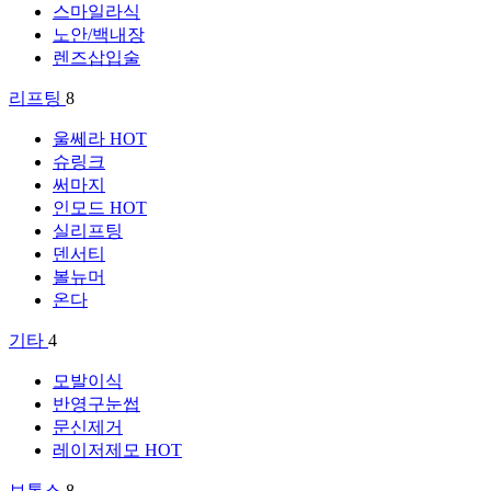
스마일라식
노안/백내장
렌즈삽입술
리프팅
8
울쎄라
HOT
슈링크
써마지
인모드
HOT
실리프팅
덴서티
볼뉴머
온다
기타
4
모발이식
반영구눈썹
문신제거
레이저제모
HOT
보톡스
8