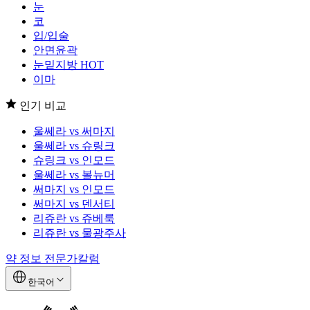
눈
코
입/입술
안면윤곽
눈밑지방
HOT
이마
인기 비교
울쎄라 vs 써마지
울쎄라 vs 슈링크
슈링크 vs 인모드
울쎄라 vs 볼뉴머
써마지 vs 인모드
써마지 vs 덴서티
리쥬란 vs 쥬베룩
리쥬란 vs 물광주사
약 정보
전문가칼럼
한국어