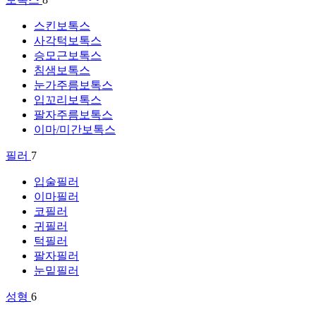
스킨보톡스
사각턱보톡스
승모근보톡스
침샘보톡스
눈가주름보톡스
입꼬리보톡스
팔자주름보톡스
이마/미간보톡스
필러
7
입술필러
이마필러
코필러
귀필러
턱필러
팔자필러
눈밑필러
성형
6