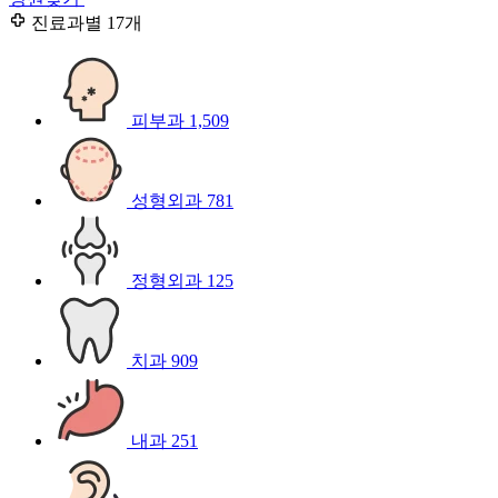
진료과별
17개
피부과
1,509
성형외과
781
정형외과
125
치과
909
내과
251