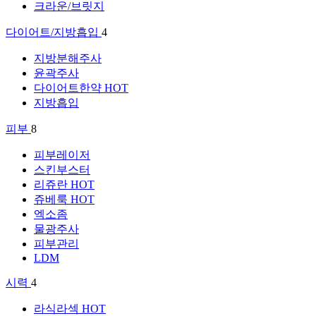
크라운/브릿지
다이어트/지방흡입
4
지방분해주사
윤곽주사
다이어트한약
HOT
지방흡입
피부
8
피부레이저
스킨부스터
리쥬란
HOT
쥬베룩
HOT
엑소좀
물광주사
피부관리
LDM
시력
4
라식라섹
HOT