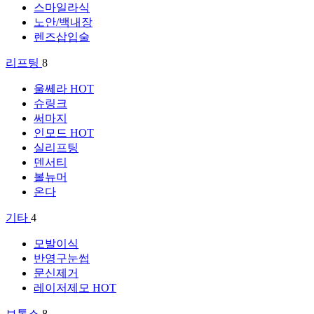
스마일라식
노안/백내장
렌즈삽입술
리프팅
8
울쎄라
HOT
슈링크
써마지
인모드
HOT
실리프팅
덴서티
볼뉴머
온다
기타
4
모발이식
반영구눈썹
문신제거
레이저제모
HOT
보톡스
8