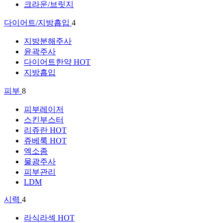
크라운/브릿지
다이어트/지방흡입
4
지방분해주사
윤곽주사
다이어트한약
HOT
지방흡입
피부
8
피부레이저
스킨부스터
리쥬란
HOT
쥬베룩
HOT
엑소좀
물광주사
피부관리
LDM
시력
4
라식라섹
HOT