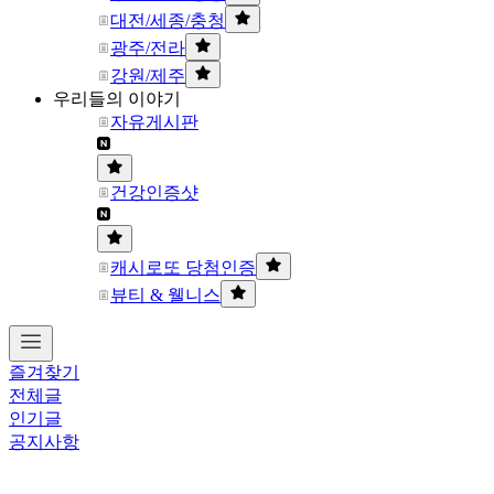
대전/세종/충청
광주/전라
강원/제주
우리들의 이야기
자유게시판
건강인증샷
캐시로또 당첨인증
뷰티 & 웰니스
즐겨찾기
전체글
인기글
공지사항