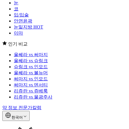
눈
코
입/입술
안면윤곽
눈밑지방
HOT
이마
인기 비교
울쎄라 vs 써마지
울쎄라 vs 슈링크
슈링크 vs 인모드
울쎄라 vs 볼뉴머
써마지 vs 인모드
써마지 vs 덴서티
리쥬란 vs 쥬베룩
리쥬란 vs 물광주사
약 정보
전문가칼럼
한국어