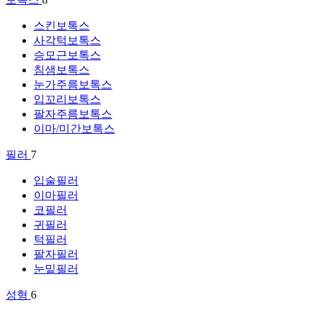
스킨보톡스
사각턱보톡스
승모근보톡스
침샘보톡스
눈가주름보톡스
입꼬리보톡스
팔자주름보톡스
이마/미간보톡스
필러
7
입술필러
이마필러
코필러
귀필러
턱필러
팔자필러
눈밑필러
성형
6