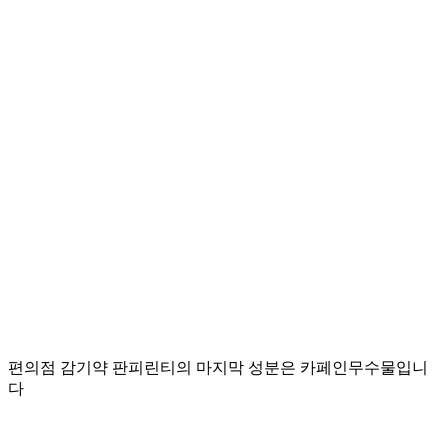
편의점 감기약 판피린티의 마지막 성분은 카페인무수물입니
다