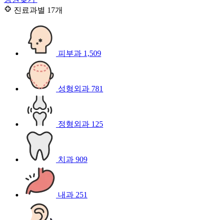
진료과별
17개
피부과
1,509
성형외과
781
정형외과
125
치과
909
내과
251