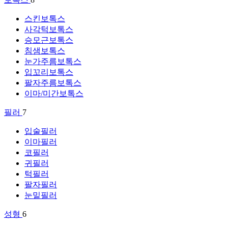
스킨보톡스
사각턱보톡스
승모근보톡스
침샘보톡스
눈가주름보톡스
입꼬리보톡스
팔자주름보톡스
이마/미간보톡스
필러
7
입술필러
이마필러
코필러
귀필러
턱필러
팔자필러
눈밑필러
성형
6