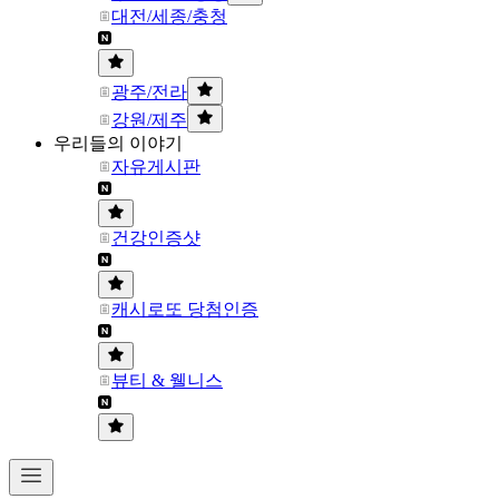
대전/세종/충청
광주/전라
강원/제주
우리들의 이야기
자유게시판
건강인증샷
캐시로또 당첨인증
뷰티 & 웰니스