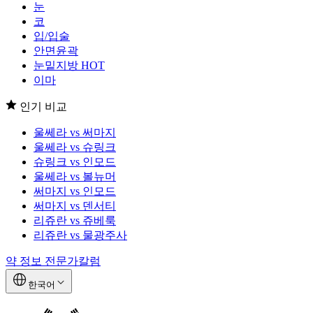
눈
코
입/입술
안면윤곽
눈밑지방
HOT
이마
인기 비교
울쎄라 vs 써마지
울쎄라 vs 슈링크
슈링크 vs 인모드
울쎄라 vs 볼뉴머
써마지 vs 인모드
써마지 vs 덴서티
리쥬란 vs 쥬베룩
리쥬란 vs 물광주사
약 정보
전문가칼럼
한국어