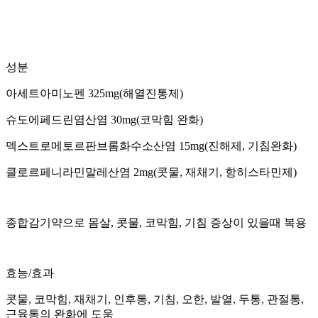
성분
아세트아미노펜 325mg(해열진통제)
슈도에페드린염산염 30mg(코막힘 완화)
덱스트로메토르판브롬화수소산염 15mg(진해제, 기침완화)
클로르페니라민말레산염 2mg(콧물, 재채기, 항히스타민제)
종합감기약으로 몸살, 콧물, 코막힘, 기침 증상이 있을때 복용
효능/효과
콧물, 코막힘, 재채기, 인후통, 기침, 오한, 발열, 두통, 관절통,
근육통의 완화에 도움