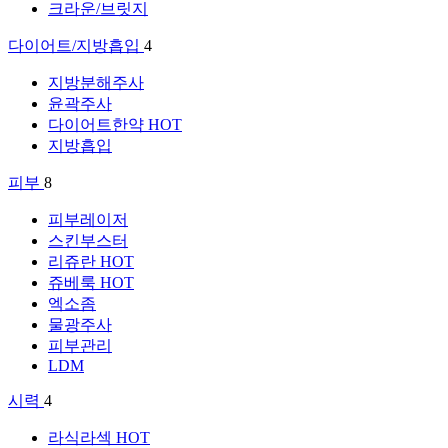
크라운/브릿지
다이어트/지방흡입
4
지방분해주사
윤곽주사
다이어트한약
HOT
지방흡입
피부
8
피부레이저
스킨부스터
리쥬란
HOT
쥬베룩
HOT
엑소좀
물광주사
피부관리
LDM
시력
4
라식라섹
HOT