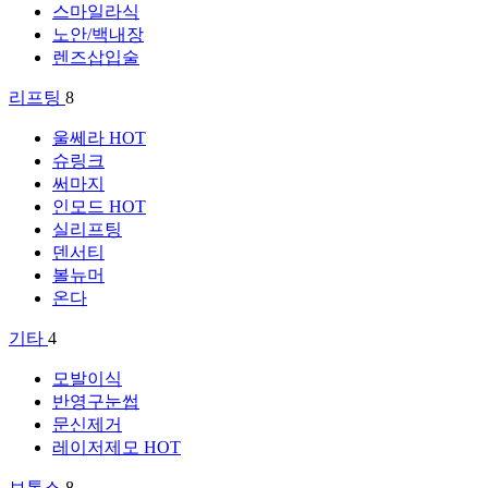
스마일라식
노안/백내장
렌즈삽입술
리프팅
8
울쎄라
HOT
슈링크
써마지
인모드
HOT
실리프팅
덴서티
볼뉴머
온다
기타
4
모발이식
반영구눈썹
문신제거
레이저제모
HOT
보톡스
8