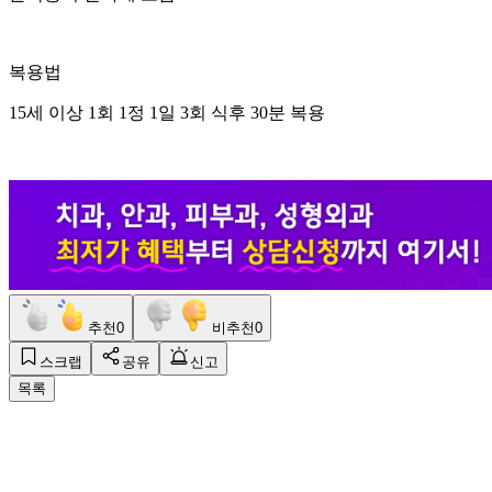
복용법
15세 이상 1회 1정 1일 3회 식후 30분 복용
추천
0
비추천
0
스크랩
공유
신고
목록