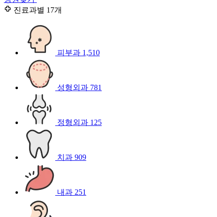
진료과별
17개
피부과
1,510
성형외과
781
정형외과
125
치과
909
내과
251