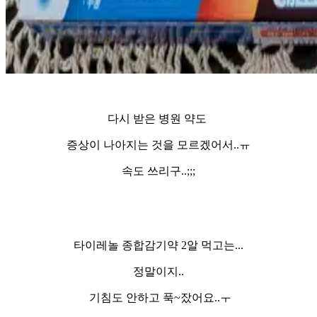
다시 받은 병원 약도
증상이 나아지는 것을 모르겠어서..ㅠ
속도 쓰리구..;;;
타이레놀 종합감기약 2알 먹고는...
정말이지..
기침도 안하고 푹~잤어요..ㅜ