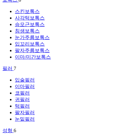
스킨보톡스
사각턱보톡스
승모근보톡스
침샘보톡스
눈가주름보톡스
입꼬리보톡스
팔자주름보톡스
이마/미간보톡스
필러
7
입술필러
이마필러
코필러
귀필러
턱필러
팔자필러
눈밑필러
성형
6