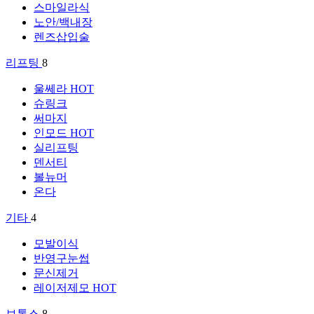
스마일라식
노안/백내장
렌즈삽입술
리프팅
8
울쎄라
HOT
슈링크
써마지
인모드
HOT
실리프팅
덴서티
볼뉴머
온다
기타
4
모발이식
반영구눈썹
문신제거
레이저제모
HOT
보톡스
8