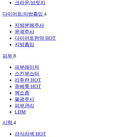
크라운/브릿지
다이어트/지방흡입
4
지방분해주사
윤곽주사
다이어트한약
HOT
지방흡입
피부
8
피부레이저
스킨부스터
리쥬란
HOT
쥬베룩
HOT
엑소좀
물광주사
피부관리
LDM
시력
4
라식라섹
HOT