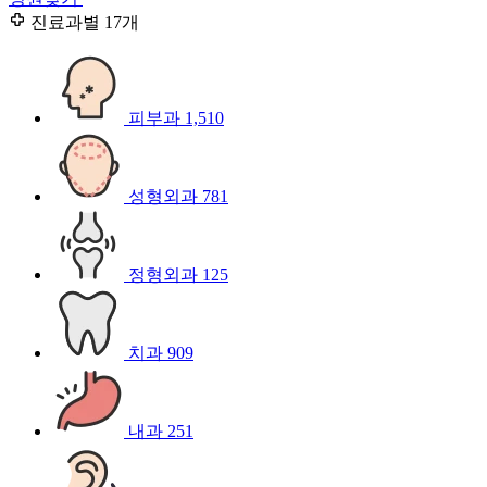
진료과별
17개
피부과
1,510
성형외과
781
정형외과
125
치과
909
내과
251