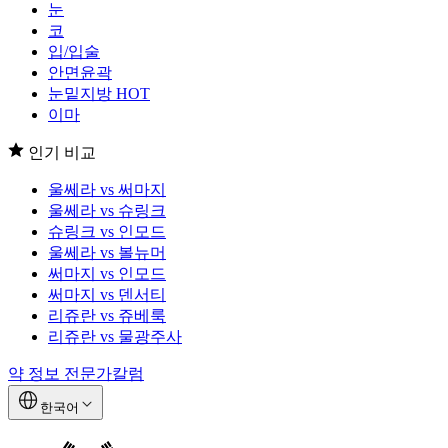
눈
코
입/입술
안면윤곽
눈밑지방
HOT
이마
인기 비교
울쎄라 vs 써마지
울쎄라 vs 슈링크
슈링크 vs 인모드
울쎄라 vs 볼뉴머
써마지 vs 인모드
써마지 vs 덴서티
리쥬란 vs 쥬베룩
리쥬란 vs 물광주사
약 정보
전문가칼럼
한국어