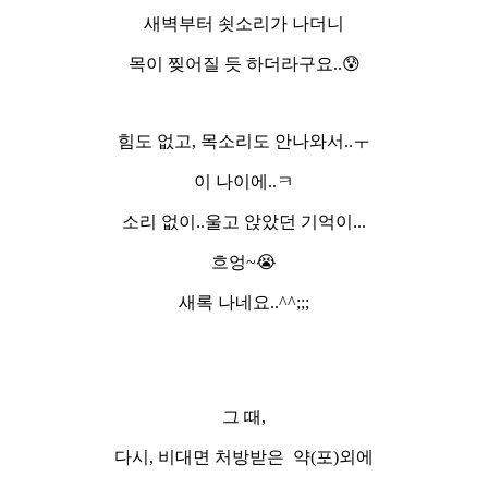
새벽부터 쇳소리가 나더니
목이 찢어질 듯 하더라구요..😰
힘도 없고, 목소리도 안나와서..ㅜ
이 나이에..ㅋ
소리 없이..울고 앉았던 기억이...
흐엉~😭
새록 나네요..^^;;;
그 때,
다시, 비대면 처방받은 약(포)외에