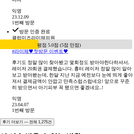
볼까합니다 ㅎㅎ 모공때문에 고민이었는뎋ㅎ효과보았습
니다
익명
23.12.09
1번째 방문
방문 인증 완료
클럽미즈라미체의원
평점 5.0점 (5점 만점)
#
라미체🖤첫방문 이벤트🖤
후기도 정말 많이 찾아봤고 몇회정도 받아야한다하셔서,
레이저 20회권 결제했습니다. 흉터 레이저 정말 많이 알아
보고 받아봤는데, 한달 지난 지금 예전보다 눈에 띄게 좋아
져서 결제금액이 안깝고 만족스럽스럽네요! 앞으로 꾸준
히 받으면서 아기피부 꼭 됐으면 좋겠네요..!
익명
23.04.07
1번째 방문
후기 더보기 — 전체 1,275건