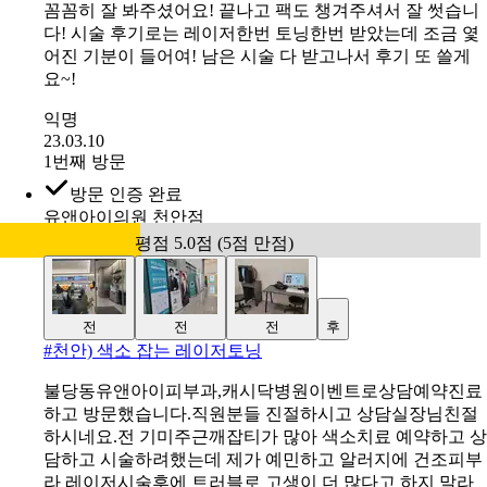
꼼꼼히 잘 봐주셨어요! 끝나고 팩도 챙겨주셔서 잘 썻습니
다! 시술 후기로는 레이저한번 토닝한번 받았는데 조금 옃
어진 기분이 들어여! 남은 시술 다 받고나서 후기 또 쓸게
요~!
익명
23.03.10
1번째 방문
방문 인증 완료
유앤아이의원 천안점
평점 5.0점 (5점 만점)
전
전
전
후
#
천안) 색소 잡는 레이저토닝
불당동유앤아이피부과,캐시닥병원이벤트로상담예약진료
하고 방문했습니다.직원분들 진절하시고 상담실장님친절
하시네요.전 기미주근깨잡티가 많아 색소치료 예약하고 상