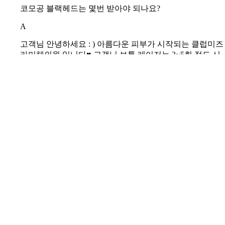
ONE DAY 양성혹 제거!
·
어뉴의원
·
2023-03-29
Q
코모공 블랙헤드는 몇번 받아야 되나요?
A
고객님 안녕하세요 : ) 아름다운 피부가 시작되는 클럽미즈
라미체의원 입니다♥ 고객님 보통 레이저는 3~5회 정도 시
술 권장드리나 고객님의 피부상태에 따라 권장드리는 시술
종류, 시술 횟수 등은 달라질 수 있어 자세한 사항은 내원
시 원장님과 얼굴 보시고 상담해보셔야 하는 사항 안내드
립니다.^^ 그 밖에 다른 피부 궁금증은 [클럽미즈라미체]
유튜브에서 확
피부 복합 레이저
·
클럽미즈라미체의원
·
2022-10-25
비교해보면 좋을 시술
리쥬란
vs
쥬베룩
리쥬란
vs
물광주사
리쥬란
vs
엑소좀