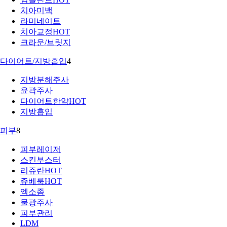
치아미백
라미네이트
치아교정
HOT
크라운/브릿지
다이어트/지방흡입
4
지방분해주사
윤곽주사
다이어트한약
HOT
지방흡입
피부
8
피부레이저
스킨부스터
리쥬란
HOT
쥬베룩
HOT
엑소좀
물광주사
피부관리
LDM