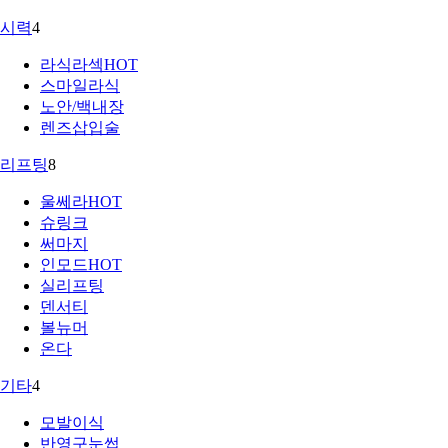
시력
4
라식라섹
HOT
스마일라식
노안/백내장
렌즈삽입술
리프팅
8
울쎄라
HOT
슈링크
써마지
인모드
HOT
실리프팅
덴서티
볼뉴머
온다
기타
4
모발이식
반영구눈썹