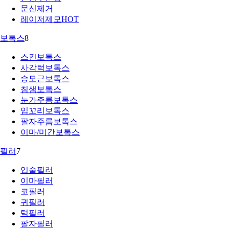
문신제거
레이저제모
HOT
보톡스
8
스킨보톡스
사각턱보톡스
승모근보톡스
침샘보톡스
눈가주름보톡스
입꼬리보톡스
팔자주름보톡스
이마/미간보톡스
필러
7
입술필러
이마필러
코필러
귀필러
턱필러
팔자필러