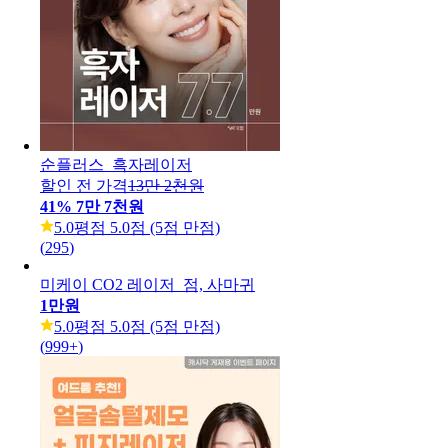
순플러스_흑자레이저
할인 전 가격
13만 2천원
41
%
7만 7천원
5.0
평점 5.0점 (5점 만점)
(
295
)
미케이 CO2 레이저_점, 사마귀
1만원
5.0
평점 5.0점 (5점 만점)
(
999+
)