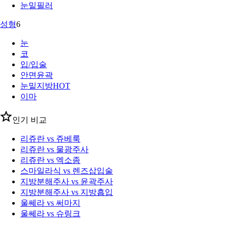
눈밑필러
성형
6
눈
코
입/입술
안면윤곽
눈밑지방
HOT
이마
인기 비교
리쥬란 vs 쥬베룩
리쥬란 vs 물광주사
리쥬란 vs 엑소좀
스마일라식 vs 렌즈삽입술
지방분해주사 vs 윤곽주사
지방분해주사 vs 지방흡입
울쎄라 vs 써마지
울쎄라 vs 슈링크