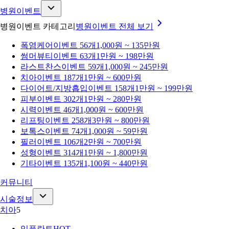
병원이벤트
병원이벤트 카테고리
병원이벤트
전체 보기
폭염케어
이벤트 56개
1,000원 ~ 135만원
썸머뷰티
이벤트 63개
1만원 ~ 198만원
라스트찬스
이벤트 59개
1,000원 ~ 245만원
치아
이벤트 187개
1만원 ~ 600만원
다이어트/지방흡입
이벤트 158개
1만원 ~ 199만원
피부
이벤트 302개
1만원 ~ 280만원
시력
이벤트 46개
1,000원 ~ 600만원
리프팅
이벤트 258개
3만원 ~ 800만원
보톡스
이벤트 74개
1,000원 ~ 59만원
필러
이벤트 106개
2만원 ~ 700만원
성형
이벤트 314개
1만원 ~ 1,800만원
기타
이벤트 135개
1,100원 ~ 440만원
커뮤니티
시술정보
치아
5
임플란트
HOT