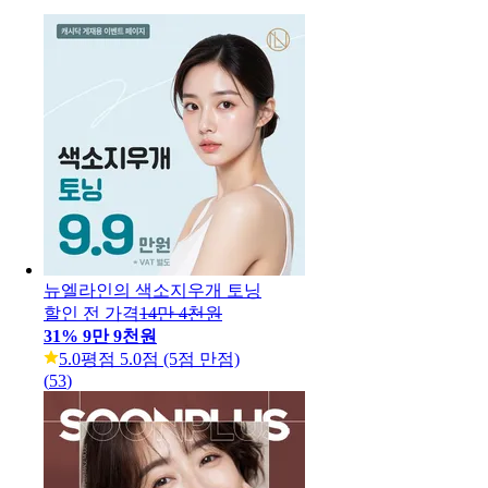
뉴엘라인의 색소지우개 토닝
할인 전 가격
14만 4천원
31
%
9만 9천원
5.0
평점 5.0점 (5점 만점)
(
53
)