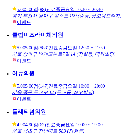
닥터클린의원
5.00
5.00점
(
88
)
진료중
금요일
10:30 ~ 20:30
경기 부천시 원미구 길주로 199 (중동, 굿모닝프라자)
이벤트
클럽미즈라미체의원
5.00
5.00점
(
583
)
진료중
금요일
12:30 ~ 21:30
서울 송파구 백제고분로7길 14 (잠실동, 태원빌딩)
이벤트
어뉴의원
5.00
5.00점
(
147
)
진료중
금요일
10:00 ~ 20:00
서울 중구 무교로 12 (무교동, 정오빌딩)
이벤트
플래티넘의원