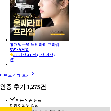
홍대입구역 울쎄라피 프라임
53만 9천원
4.6
평점 4.6점 (5점 만점)
(
5
)
이벤트 전체 보기
인증 후기 1,275건
방문 인증 완료
미케이의원 강남