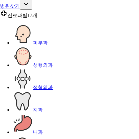
병원찾기
진료과별
17개
피부과
성형외과
정형외과
치과
내과