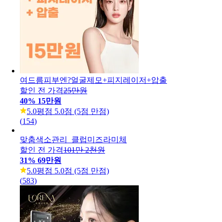
여드름피부엔?얼굴제모+피지레이저+압출
할인 전 가격
25만원
40
%
15만원
5.0
평점 5.0점 (5점 만점)
(
154
)
맞춤색소관리_클럽미즈라미체
할인 전 가격
101만 2천원
31
%
69만원
5.0
평점 5.0점 (5점 만점)
(
583
)