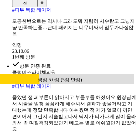
전
후
#
피부 복합 레이저
모공한번으로는 역시나 그래도뭐 저렴히 시수랃고 그냥저
냥 만족하는중…근데 패키지는 너무비싸서 엄두가나질않
음
익명
23.10.06
1번째 방문
방문 인증 완료
클럽미즈라미체의원
평점 5.0점 (5점 만점)
#
피부 복합 레이저
좋았던 점 피부톤이 맑아지고 부들부들 해졌어요 원장님께
서 시술을 엄청 꼼꼼하게 해주셔서 결과가 좋을거라고 기
대했는데 정말 만족합니다 아쉬웠던 점 제가 얼굴이 까만
편이어서 그런지 시술받고나서 딱지가 티가나게 많이 올라
와서 좀 며칠걱정되었던거 빼고는 별로 아쉬웠던거 없었어
요