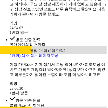
담하고 시술하려했는데 제가 예민하고 알러지에 건조피부
라 레이저시술후에 트러블로 고생이 더 많다고 하지 말라
고 하시더라구요.전 정말 깨끗하게 기미 없애고 싶은데~ㅜ
ㅜ 상담 진료 상담만으로도 너무 흡족하고 좋았어요.다음
기회가 된다면 재방문 할게요.
익명
24.04.02
1번째 방문
방문 인증 완료
유앤아이의원 천안점
평점 5.0점 (5점 만점)
#
천안) 색소 잡는 레이저토닝
여행 다녀와서 기미 생겨서 토닝 알아보다가 피코토닝 이
벤트 가격도 괜찮길래 받아봤어요! 생각보다 아프진 않았
고 피부톤까지 밝아진 느낌이라 조금 더 받아보려고요
익명
23.06.30
1번째 방문