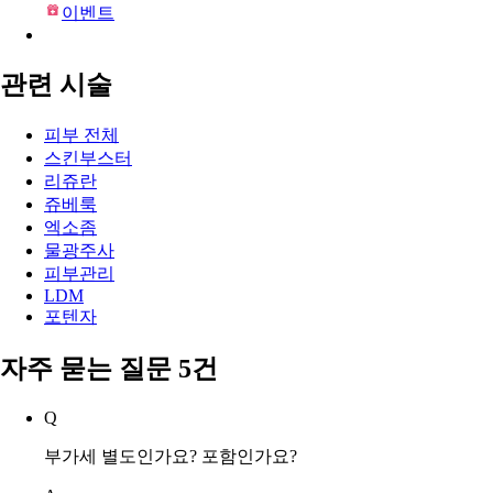
4.90
4.90점
(
62
)
진료중
금요일
10:00 ~ 19:00
서울 서초구 강남대로 589 (잠원동)
이벤트
관련 시술
피부 전체
스킨부스터
리쥬란
쥬베룩
엑소좀
물광주사
피부관리
LDM
포텐자
자주 묻는 질문 5건
Q