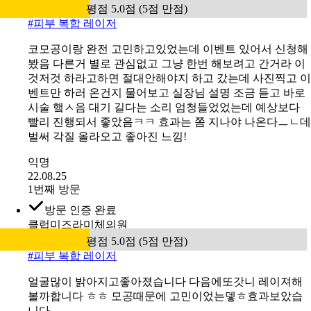
방문 인증 완료
클럽미즈라미체의원
평점 5.0점 (5점 만점)
#
피부 복합 레이저
코모공이랑 완전 고민하고있었는데 이벤트 있어서 신청해
봤음 다른거 별로 관심없고 그냥 한번 해보려고 간거라 이
것저것 하라고하면 절대안해야지 하고 갔는데 사진찍고 이
벤트만 하러 온건지 물어보고 실장님 설명 조금 듣고 바로
시술 햌ㅅ음 대기 길다는 소리 엄청들었었는데 예상보다
빨리 진행되서 좋았음ㅋㅋ 효과는 쫌 지나야 나온다ㅡㄴ데
벌써 각질 올라오고 좋아진 느낌!
익명
22.08.25
1번째 방문
방문 인증 완료
클럽미즈라미체의원
평점 5.0점 (5점 만점)
#
피부 복합 레이저
얼굴많이 밝아지고좋아졌습니다 다음에또갓니 레이져해