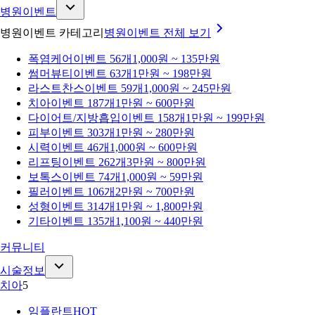
병원이벤트
병원이벤트 카테고리
병원이벤트
전체 보기
폭염케어
이벤트 56개
1,000원 ~ 135만원
썸머뷰티
이벤트 63개
1만원 ~ 198만원
라스트찬스
이벤트 59개
1,000원 ~ 245만원
치아
이벤트 187개
1만원 ~ 600만원
다이어트/지방흡입
이벤트 158개
1만원 ~ 199만원
피부
이벤트 303개
1만원 ~ 280만원
시력
이벤트 46개
1,000원 ~ 600만원
리프팅
이벤트 262개
3만원 ~ 800만원
보톡스
이벤트 74개
1,000원 ~ 59만원
필러
이벤트 106개
2만원 ~ 700만원
성형
이벤트 314개
1만원 ~ 1,800만원
기타
이벤트 135개
1,100원 ~ 440만원
커뮤니티
시술정보
치아
5
임플란트
HOT