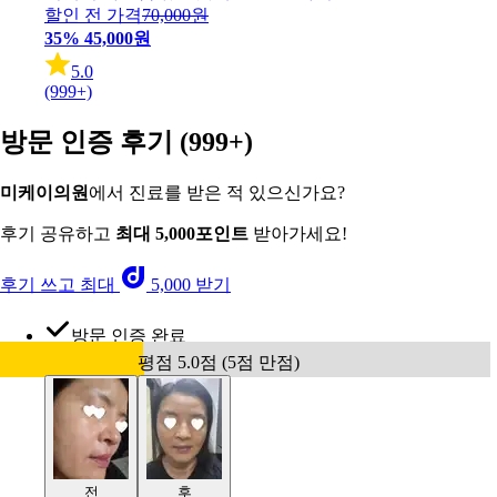
할인 전 가격
70,000원
35%
45,000원
5.0
(999+)
방문 인증 후기
(999+)
미케이의원
에서 진료를 받은 적 있으신가요?
후기 공유하고
최대 5,000포인트
받아가세요!
후기 쓰고 최대
5,000 받기
방문 인증 완료
평점 5.0점 (5점 만점)
전
후