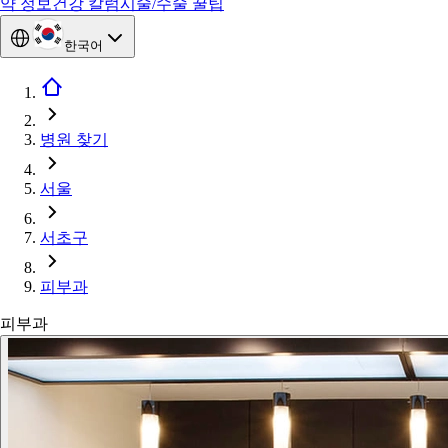
약 정보
건강 칼럼
시술/수술 꿀팁
한국어
병원 찾기
서울
서초구
피부과
피부과