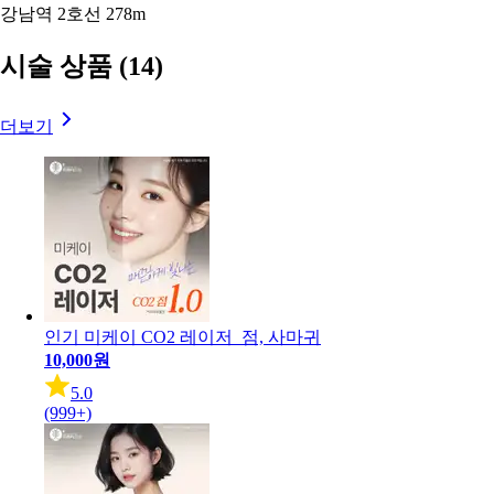
강남역 2호선
278m
시술 상품
(14)
더보기
인기
미케이 CO2 레이저_점, 사마귀
10,000원
5.0
(999+)