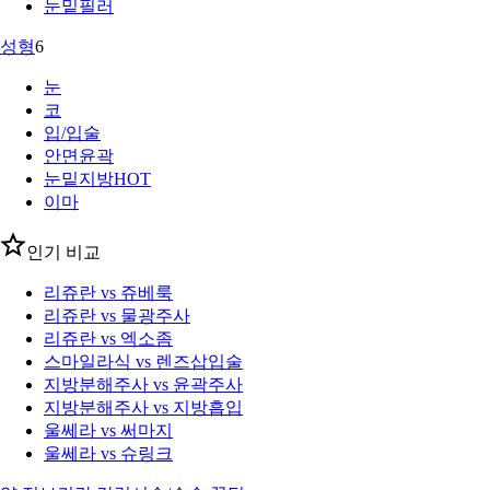
눈밑필러
성형
6
눈
코
입/입술
안면윤곽
눈밑지방
HOT
이마
인기 비교
리쥬란 vs 쥬베룩
리쥬란 vs 물광주사
리쥬란 vs 엑소좀
스마일라식 vs 렌즈삽입술
지방분해주사 vs 윤곽주사
지방분해주사 vs 지방흡입
울쎄라 vs 써마지
울쎄라 vs 슈링크