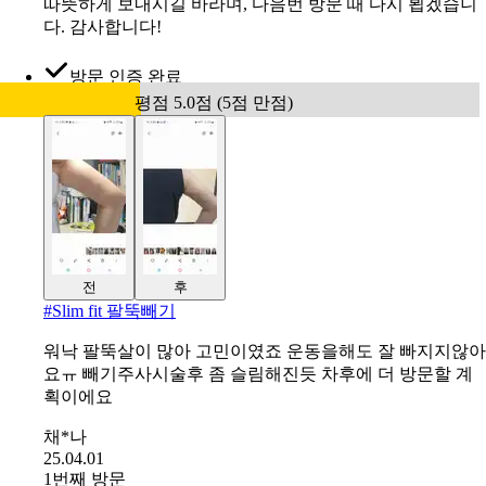
따뜻하게 보내시길 바라며, 다음번 방문 때 다시 뵙겠습니
다. 감사합니다!
방문 인증 완료
평점 5.0점 (5점 만점)
전
후
#
Slim fit 팔뚝빼기
워낙 팔뚝살이 많아 고민이였죠 운동을해도 잘 빠지지않아
요ㅠ 빼기주사시술후 좀 슬림해진듯 차후에 더 방문할 계
획이에요
채*나
25.04.01
1번째 방문