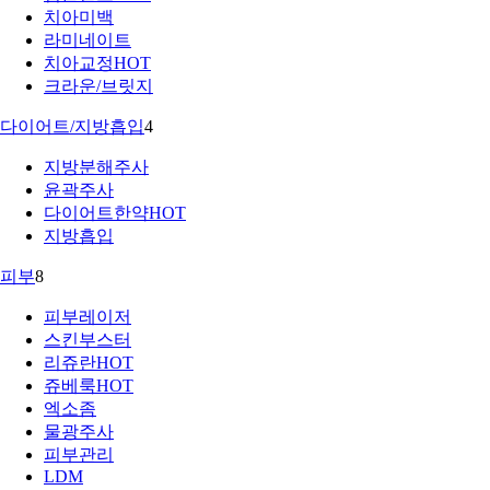
치아미백
라미네이트
치아교정
HOT
크라운/브릿지
다이어트/지방흡입
4
지방분해주사
윤곽주사
다이어트한약
HOT
지방흡입
피부
8
피부레이저
스킨부스터
리쥬란
HOT
쥬베룩
HOT
엑소좀
물광주사
피부관리
LDM