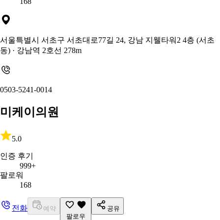
168
서울특별시 서초구 서초대로77길 24, 강남 지웰타워2 4층 (서초
동)
· 강남역 2호선 278m
0503-5241-0014
미케이의원
5.0
인증 후기
999+
팔로워
168
전화
예약
공유
팔로우