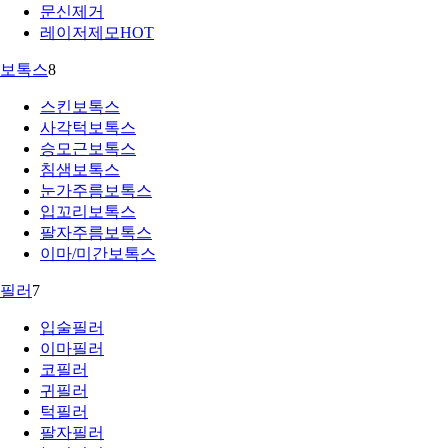
문신제거
레이저제모
HOT
보톡스
8
스킨보톡스
사각턱보톡스
승모근보톡스
침샘보톡스
눈가주름보톡스
입꼬리보톡스
팔자주름보톡스
이마/미간보톡스
필러
7
입술필러
이마필러
코필러
귀필러
턱필러
팔자필러