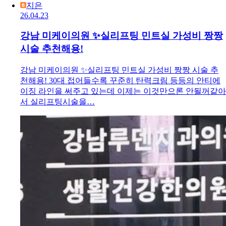
지은
26.04.23
강남 미케이의원 ✨실리프팅 민트실 가성비 짱짱
시술 추천해용!
강남 미케이의원 ✨실리프팅 민트실 가성비 짱짱 시술 추
천해용! 30대 접어들수록 꾸준히 탄력크림 등등의 안티에
이징 라인을 써주고 있는데 이제는 이것만으론 안될꺼같아
서 실리프팅시술을…