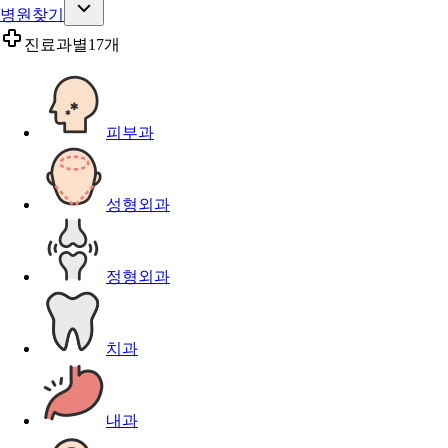
병원찾기
진료과별
17개
피부과
성형외과
정형외과
치과
내과