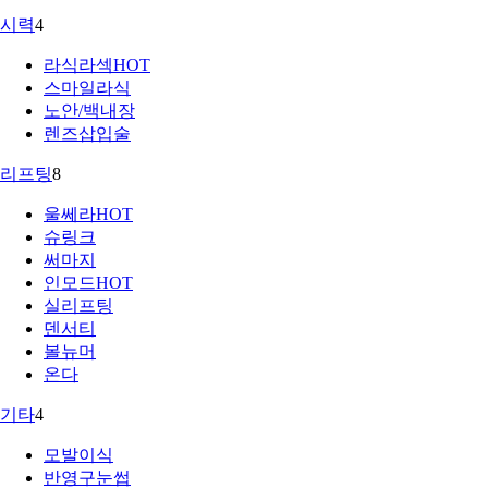
시력
4
라식라섹
HOT
스마일라식
노안/백내장
렌즈삽입술
리프팅
8
울쎄라
HOT
슈링크
써마지
인모드
HOT
실리프팅
덴서티
볼뉴머
온다
기타
4
모발이식
반영구눈썹