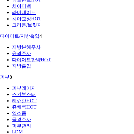
치아미백
라미네이트
치아교정
HOT
크라운/브릿지
다이어트/지방흡입
4
지방분해주사
윤곽주사
다이어트한약
HOT
지방흡입
피부
8
피부레이저
스킨부스터
리쥬란
HOT
쥬베룩
HOT
엑소좀
물광주사
피부관리
LDM