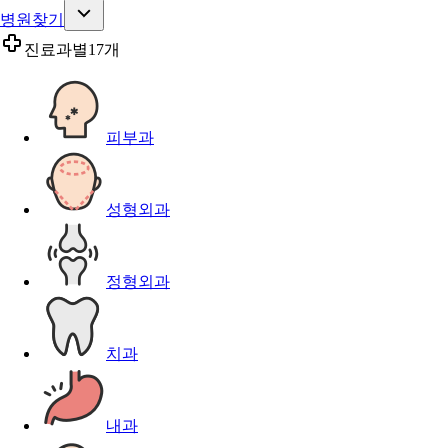
병원찾기
진료과별
17개
피부과
성형외과
정형외과
치과
내과