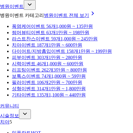
병원이벤트
병원이벤트 카테고리
병원이벤트
전체 보기
폭염케어
이벤트 56개
1,000원 ~ 135만원
썸머뷰티
이벤트 63개
1만원 ~ 198만원
라스트찬스
이벤트 59개
1,000원 ~ 245만원
치아
이벤트 187개
1만원 ~ 600만원
다이어트/지방흡입
이벤트 158개
1만원 ~ 199만원
피부
이벤트 303개
1만원 ~ 280만원
시력
이벤트 46개
1,000원 ~ 600만원
리프팅
이벤트 262개
3만원 ~ 800만원
보톡스
이벤트 74개
1,000원 ~ 59만원
필러
이벤트 106개
2만원 ~ 700만원
성형
이벤트 314개
1만원 ~ 1,800만원
기타
이벤트 135개
1,100원 ~ 440만원
커뮤니티
시술정보
치아
5
임플란트
HOT