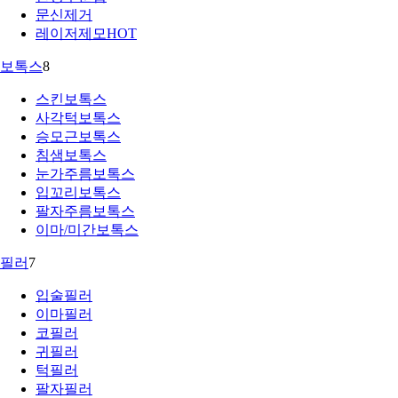
문신제거
레이저제모
HOT
보톡스
8
스킨보톡스
사각턱보톡스
승모근보톡스
침샘보톡스
눈가주름보톡스
입꼬리보톡스
팔자주름보톡스
이마/미간보톡스
필러
7
입술필러
이마필러
코필러
귀필러
턱필러
팔자필러