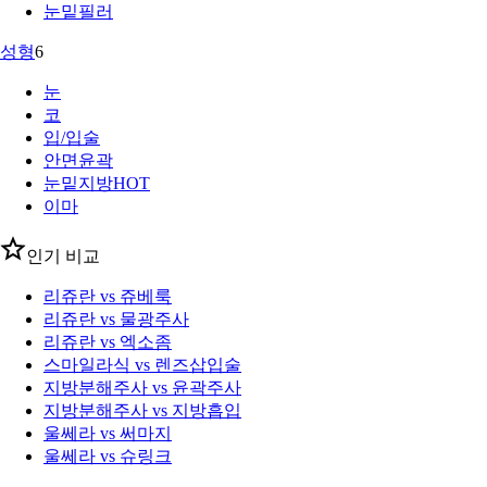
눈밑필러
성형
6
눈
코
입/입술
안면윤곽
눈밑지방
HOT
이마
인기 비교
리쥬란 vs 쥬베룩
리쥬란 vs 물광주사
리쥬란 vs 엑소좀
스마일라식 vs 렌즈삽입술
지방분해주사 vs 윤곽주사
지방분해주사 vs 지방흡입
울쎄라 vs 써마지
울쎄라 vs 슈링크