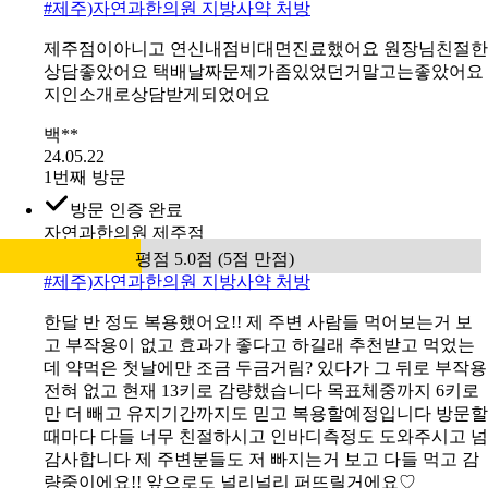
#
제주)자연과한의원 지방사약 처방
제주점이아니고 연신내점비대면진료했어요 원장님친절한
상담좋았어요 택배날짜문제가좀있었던거말고는좋았어요
지인소개로상담받게되었어요
백**
24.05.22
1번째 방문
방문 인증 완료
자연과한의원 제주점
평점 5.0점 (5점 만점)
#
제주)자연과한의원 지방사약 처방
한달 반 정도 복용했어요!! 제 주변 사람들 먹어보는거 보
고 부작용이 없고 효과가 좋다고 하길래 추천받고 먹었는
데 약먹은 첫날에만 조금 두금거림? 있다가 그 뒤로 부작용
전혀 없고 현재 13키로 감량했습니다 목표체중까지 6키로
만 더 빼고 유지기간까지도 믿고 복용할예정입니다 방문할
때마다 다들 너무 친절하시고 인바디측정도 도와주시고 넘
감사합니다 제 주변분들도 저 빠지는거 보고 다들 먹고 감
량중이에요!! 앞으로도 널리널리 퍼뜨릴거에요♡