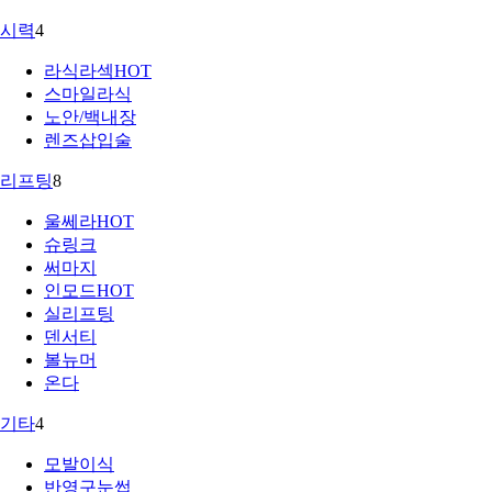
시력
4
라식라섹
HOT
스마일라식
노안/백내장
렌즈삽입술
리프팅
8
울쎄라
HOT
슈링크
써마지
인모드
HOT
실리프팅
덴서티
볼뉴머
온다
기타
4
모발이식
반영구눈썹